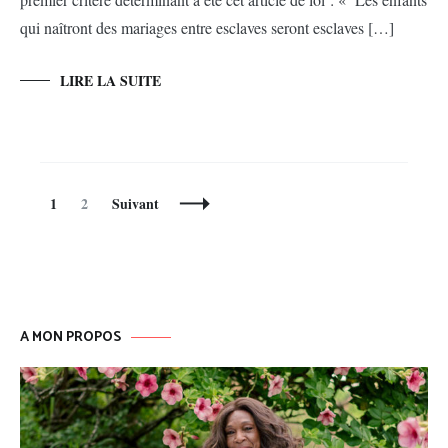
qui naîtront des mariages entre esclaves seront esclaves […]
LIRE LA SUITE
Navigation
Page
Page
1
2
Suivant
des
articles
A MON PROPOS