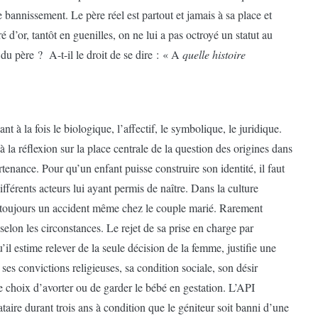
e bannissement. Le père réel est partout et jamais à sa place et
 d’or, tantôt en guenilles, on ne lui a pas octroyé un statut au
 du père ? A-t-il le droit de se dire : « A
quelle histoire
nt à la fois le biologique, l’affectif, le symbolique, le juridique.
 la réflexion sur la place centrale de la question des origines dans
rtenance. Pour qu’un enfant puisse construire son identité, il faut
différents acteurs lui ayant permis de naître. Dans la culture
e toujours un accident même chez le couple marié. Rarement
lon les circonstances. Le rejet de sa prise en charge par
l estime relever de la seule décision de la femme, justifie une
on ses convictions religieuses, sa condition sociale, son désir
le choix d’avorter ou de garder le bébé en gestation. L’API
bataire durant trois ans à condition que le géniteur soit banni d’une