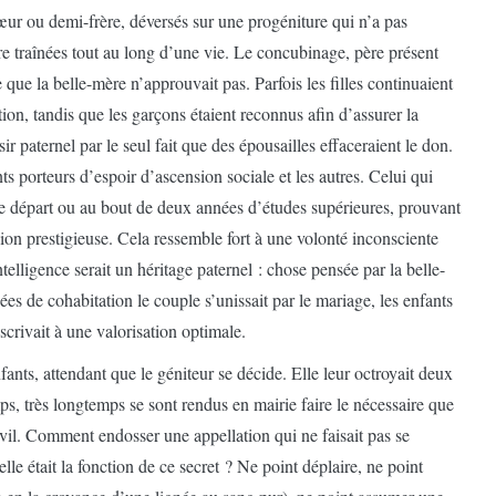
œur ou demi-frère, déversés sur une progéniture qui n’a pas
e traînées tout au long d’une vie. Le concubinage, père présent
que la belle-mère n’approuvait pas. Parfois les filles continuaient
tion, tandis que les garçons étaient reconnus afin d’assurer la
sir paternel par le seul fait que des épousailles effaceraient le don.
ts porteurs d’espoir d’ascension sociale et les autres. Celui qui
 le départ ou au bout de deux années d’études supérieures, prouvant
sion prestigieuse. Cela ressemble fort à une volonté inconsciente
telligence serait un héritage paternel : chose pensée par la belle-
es de cohabitation le couple s’unissait par le mariage, les enfants
crivait à une valorisation optimale.
fants, attendant que le géniteur se décide. Elle leur octroyait deux
, très longtemps se sont rendus en mairie faire le nécessaire que
ivil. Comment endosser une appellation qui ne faisait pas se
le était la fonction de ce secret ? Ne point déplaire, ne point