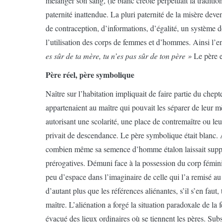
mélanger son sang, (le blanc créole perpétuait la traditi
paternité inattendue. La pluri paternité de la misère d
de contraception, d’informations, d’égalité, un système do
l’utilisation des corps de femmes et d’hommes. Ainsi l’enfa
es sûr de ta mère, tu n’es pas sûr de ton père »
Le père e
Père réel, père symbolique
Naître sur l’habitation impliquait de faire partie du che
appartenaient au maître qui pouvait les séparer de leur mère
autorisant une scolarité, une place de contremaître ou le
privait de descendance. Le père symbolique était blanc
combien même sa semence d’homme étalon laissait suppose
prérogatives. Démuni face à la possession du corp fémini
peu d’espace dans l’imaginaire de celle qui l’a remisé au r
d’autant plus que les références aliénantes, s’il s’en faut
maître. L’aliénation a forgé la situation paradoxale de la
évacué des lieux ordinaires où se tiennent les pères. Subs