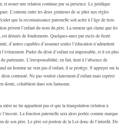
rrir, et nouer une relation continue par sa présence. Le juridique
sépare. L’entente entre les deux géniteurs de se plier aux règles
décider que la reconnaissance paternelle soit actée à l’âge de trois
ration privent l’enfant du nom du père. La rumeur qui clame que les
s, est dénuée de fondements. Quelques-unes par excès de fierté
ité, d’autres capables d’assumer seules l’éducation n’admettent
’évènement. Parler du désir d’enfant est impensable, et il est plus
é du partenaire. L’irresponsabilité, en fait, tient à l’absence de
uand un homme ne veut pas d’enfant, il se protège. S’appuyer sur la
 désir contrasté. Ne pas vouloir clairement d’enfant mais espérer
s en doute, cohabitent dans son fantasme.
sa mère ne lui appartient pas et que la triangulation (relation à
n de l’inceste. La fonction paternelle sera alors portée comme marque
om de son père. Le père est porteur de la Loi donc de l’interdit. De