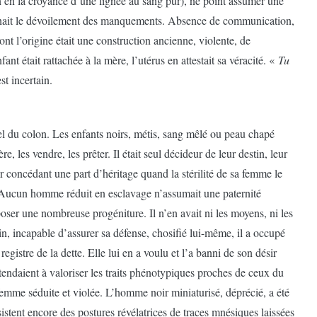
on en la croyance d’une lignée au sang pur), ne point assumer une
evenait le dévoilement des manquements. Absence de communication,
nt l’origine était une construction ancienne, violente, de
nt était rattachée à la mère, l’utérus en attestait sa véracité. «
Tu
st incertain.
ptel du colon. Les enfants noirs, métis, sang mêlé ou peau chapé
, les vendre, les prêter. Il était seul décideur de leur destin, leur
ur concédant une part d’héritage quand la stérilité de sa femme le
. Aucun homme réduit en esclavage n’assumait une paternité
r une nombreuse progéniture. Il n’en avait ni les moyens, ni les
n, incapable d’assurer sa défense, chosifié lui-même, il a occupé
egistre de la dette. Elle lui en a voulu et l’a banni de son désir
, tendaient à valoriser les traits phénotypiques proches de ceux du
 femme séduite et violée. L’homme noir miniaturisé, déprécié, a été
istent encore des postures révélatrices de traces mnésiques laissées