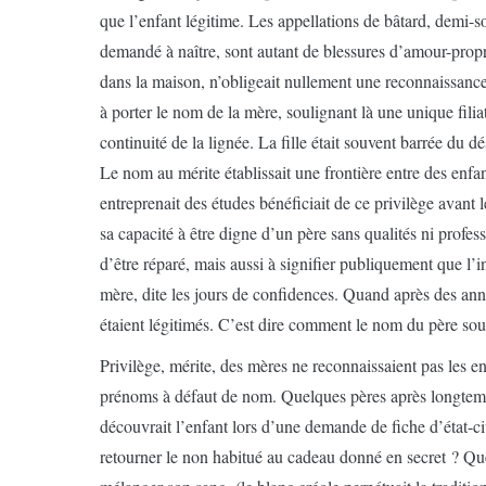
que l’enfant légitime. Les appellations de bâtard, demi-s
demandé à naître, sont autant de blessures d’amour-propr
dans la maison, n’obligeait nullement une reconnaissance 
à porter le nom de la mère, soulignant là une unique filia
continuité de la lignée. La fille était souvent barrée du dé
Le nom au mérite établissait une frontière entre des enfan
entreprenait des études bénéficiait de ce privilège avant
sa capacité à être digne d’un père sans qualités ni profes
d’être réparé, mais aussi à signifier publiquement que l’in
mère, dite les jours de confidences. Quand après des anné
étaient légitimés. C’est dire comment le nom du père sous
Privilège, mérite, des mères ne reconnaissaient pas les en
prénoms à défaut de nom. Quelques pères après longtemps
découvrait l’enfant lors d’une demande de fiche d’état-c
retourner le non habitué au cadeau donné en secret ? Quel