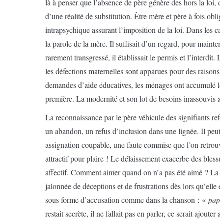
là à penser que l’absence de père génère des hors la loi,
d’une réalité de substitution. Être mère et père à fois ob
intrapsychique assurant l’imposition de la loi. Dans les c
la parole de la mère. Il suffisait d’un regard, pour mainte
rarement transgressé, il établissait le permis et l’inte
les défections maternelles sont apparues pour des raisons
demandes d’aide éducatives, les ménages ont accumulé le
première. La modernité et son lot de besoins inassouvis a
La reconnaissance par le père véhicule des signifiants r
un abandon, un refus d’inclusion dans une lignée. Il pe
assignation coupable, une faute commise que l’on retro
attractif pour plaire ! Le délaissement exacerbe des blessu
affectif. Comment aimer quand on n’a pas été aimé ? La 
jalonnée de déceptions et de frustrations dès lors qu’elle
sous forme d’accusation comme dans la chanson : «
pap
restait secrète, il ne fallait pas en parler, ce serait ajou