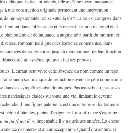
 des délinquants, des turbulents, relève d’une méconnaissance
lige à une construction originale permettant une intervention
as de monoparentalité, où se situe la loi ? La loi est comprise dans
nir l’enfant dans l’obéissance et le respect. Le non maternel était
rdit. Le phénomène de délinquance a augmenté à partir du moment où
 diverses, rompant les digues des barrières contenantes. Sans
s carences de toutes sortes jusqu’à démissionner de leur fonction
 désaccordé un système qui avait fait ses preuves.
efoulés. L’enfant peut vivre cette absence du nom comme un rejet,
ut l’attribuer à son manque de séduction envers ce père comme une
uve dans les symptômes abandonniques. Pas assez beau, pas assez
res narcissiques étalées sur toute une vie, limitant le devenir
recherche d’une figure paternelle est une entreprise douloureuse
 est pétrie d’attentes, pleine d’exigence. La souffrance s’exprime
a ou pa té jan là »
, impensable il y a quelques années. La chose
ter au silence des mères et à leur acceptation. Quand d’aventure, la