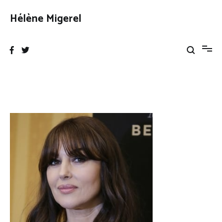
Aller
au
Hélène Migerel
contenu