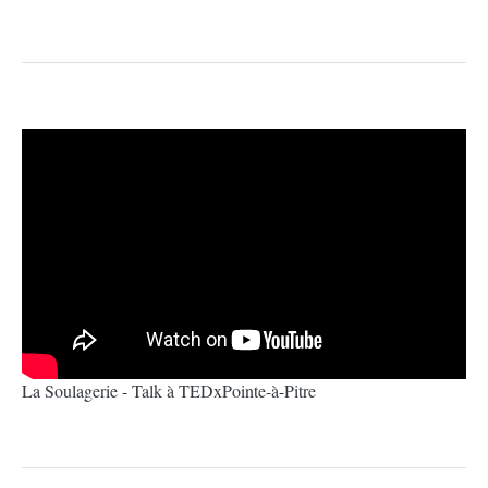
La Soulagerie - Talk à TEDxPointe-à-Pitre