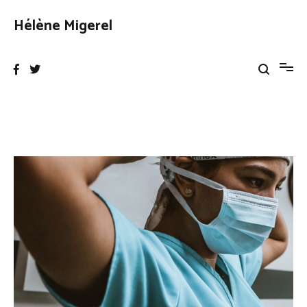
Aller
au
Hélène Migerel
contenu