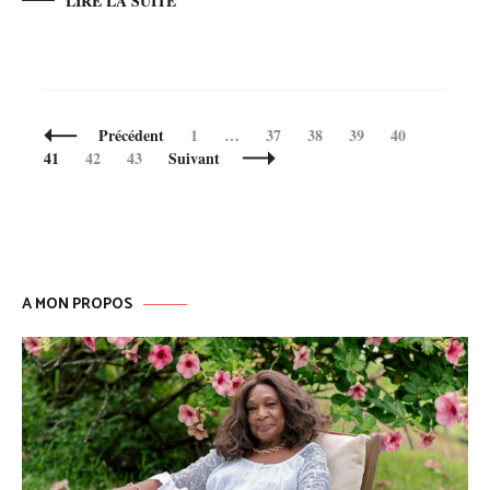
LIRE LA SUITE
Navigation
Page
Page
Page
Page
Page
Page
Précédent
1
…
37
38
39
40
des
Page
Page
41
42
43
Suivant
articles
A MON PROPOS