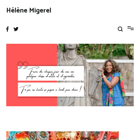
Aller
Hélène Migerel
au
contenu