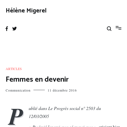
Aller
au
Hélène Migerel
contenu
ARTICLES
Femmes en devenir
Communication
11 décembre 2016
P
ublié dans Le Progrès social n° 2503 du
12/03/2005
«
Pwémié lenemi awe sé mawi awe
», criaient hier