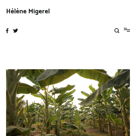
Aller
au
Hélène Migerel
contenu