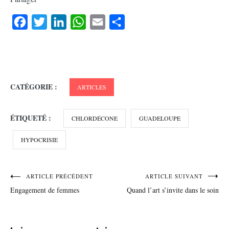
Facebook
Twitter
LinkedIn
WhatsApp
Email
Partager
CATÉGORIE :
ARTICLES
ÉTIQUETÉ :
CHLORDÉCONE
GUADELOUPE
HYPOCRISIE
Navigation
ARTICLE PRÉCÉDENT
ARTICLE SUIVANT
Engagement de femmes
Quand l’art s’invite dans le soin
de
l’article