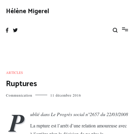
Aller
au
Hélène Migerel
contenu
ARTICLES
Ruptures
Communication
11 décembre 2016
P
ublié dans Le Progrès social n°2657 du 22/03/2008
La rupture est l’arrêt d’une relation amoureuse avec
à l’arrière plan la décision de ne plus la