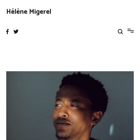
Aller
au
Hélène Migerel
contenu