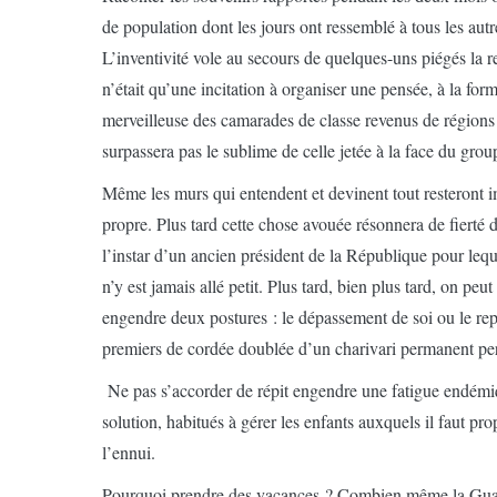
de population dont les jours ont ressemblé à tous les autre
L’inventivité vole au secours de quelques-uns piégés la r
n’était qu’une incitation à organiser une pensée, à la for
merveilleuse des camarades de classe revenus de régions à
surpassera pas le sublime de celle jetée à la face du grou
Même les murs qui entendent et devinent tout resteront 
propre. Plus tard cette chose avouée résonnera de fiert
l’instar d’un ancien président de la République pour lequ
n’y est jamais allé petit. Plus tard, bien plus tard, on peu
engendre deux postures : le dépassement de soi ou le repli
premiers de cordée doublée d’un charivari permanent per
Ne pas s’accorder de répit engendre une fatigue endémi
solution, habitués à gérer les enfants auxquels il faut p
l’ennui.
Pourquoi prendre des vacances ? Combien même la Guade