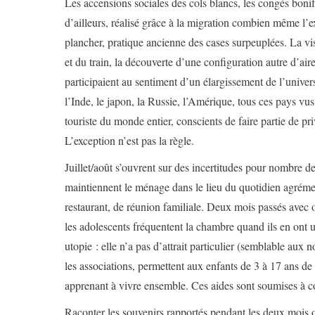
Les accensions sociales des cols blancs, les congés bonifi
d’ailleurs, réalisé grâce à la migration combien même l’
plancher, pratique ancienne des cases surpeuplées. La vis
et du train, la découverte d’une configuration autre d’aire
participaient au sentiment d’un élargissement de l’univer
l’Inde, le japon, la Russie, l’Amérique, tous ces pays vu
touriste du monde entier, conscients de faire partie de priv
L’exception n’est pas la règle.
Juillet/août s’ouvrent sur des incertitudes pour nombre 
maintiennent le ménage dans le lieu du quotidien agréme
restaurant, de réunion familiale. Deux mois passés avec o
les adolescents fréquentent la chambre quand ils en ont
utopie : elle n’a pas d’attrait particulier (semblable aux 
les associations, permettent aux enfants de 3 à 17 ans de
apprenant à vivre ensemble. Ces aides sont soumises à c
Raconter les souvenirs rapportés pendant les deux mois o