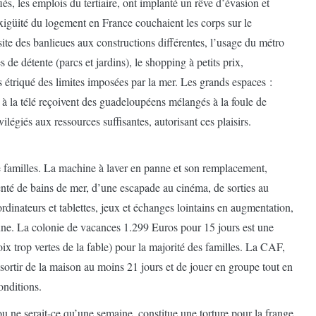
és, les emplois du tertiaire, ont implanté un rêve d’évasion et
exigüité du logement en France couchaient les corps sur le
ite des banlieues aux constructions différentes, l’usage du métro
s de détente (parcs et jardins), le shopping à petits prix,
s étriqué des limites imposées par la mer. Les grands espaces :
s à la télé reçoivent des guadeloupéens mélangés à la foule de
ilégiés aux ressources suffisantes, autorisant ces plaisirs.
de familles. La machine à laver en panne et son remplacement,
nté de bains de mer, d’une escapade au cinéma, de sorties au
rdinateurs et tablettes, jeux et échanges lointains en augmentation,
 une. La colonie de vacances 1.299 Euros pour 15 jours est une
noix trop vertes de la fable) pour la majorité des familles. La CAF,
 sortir de la maison au moins 21 jours et de jouer en groupe tout en
onditions.
u ne serait-ce qu’une semaine, constitue une torture pour la frange