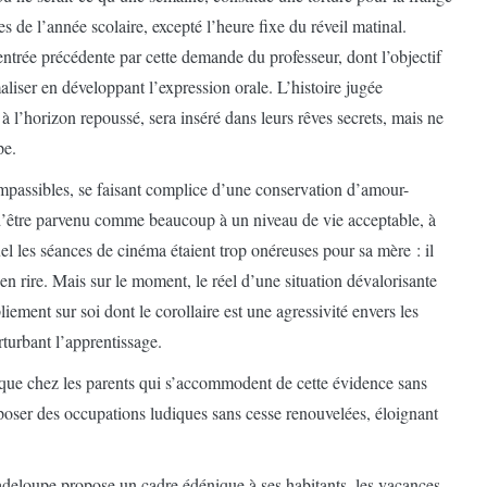
s de l’année scolaire, excepté l’heure fixe du réveil matinal.
entrée précédente par cette demande du professeur, dont l’objectif
maliser en développant l’expression orale. L’histoire jugée
 l’horizon repoussé, sera inséré dans leurs rêves secrets, mais ne
pe.
impassibles, se faisant complice d’une conservation d’amour-
é d’être parvenu comme beaucoup à un niveau de vie acceptable, à
el les séances de cinéma étaient trop onéreuses pour sa mère : il
t en rire. Mais sur le moment, le réel d’une situation dévalorisante
ement sur soi dont le corollaire est une agressivité envers les
turbant l’apprentissage.
que chez les parents qui s’accommodent de cette évidence sans
roposer des occupations ludiques sans cesse renouvelées, éloignant
loupe propose un cadre édénique à ses habitants, les vacances