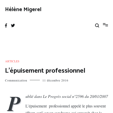
Aller
au
Hélène Migerel
contenu
ARTICLES
L’épuisement professionnel
Communication
11 décembre 2016
P
ublié dans Le Progrès social n°2596 du 20/01/2007
L’épuisement professionnel appelé le plus souvent
“Burn out” est un syndrome qui apparaît chez le