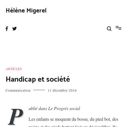
Aller
au
Hélène Migerel
contenu
ARTICLES
Handicap et société
Communication
11 décembre 2016
P
ublié dans Le Progrès social
Les enfants se moquent du bossu, du pied bot, des
mains et des pieds battant l’air en déséquilibre. Ils