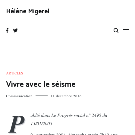
Aller
au
Hélène Migerel
contenu
ARTICLES
Vivre avec le séisme
Communication
11 décembre 2016
P
ublié dans Le Progrès social n° 2495 du
15/01/2005
21 novembre 2004, dimanche matin 7h40 : un