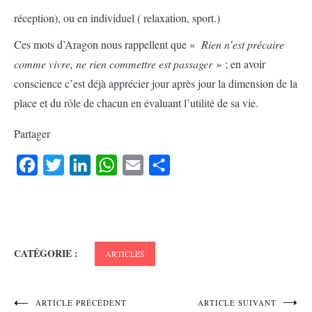
réception), ou en individuel ( relaxation, sport.)
Ces mots d’Aragon nous rappellent que «
Rien n’est précaire
comme vivre, ne rien commettre est passager »
; en avoir
conscience c’est déjà apprécier jour après jour la dimension de la
place et du rôle de chacun en évaluant l’utilité de sa vie.
Partager
Facebook
Twitter
LinkedIn
WhatsApp
Email
Partager
CATÉGORIE :
ARTICLES
Navigation
ARTICLE PRÉCÉDENT
ARTICLE SUIVANT