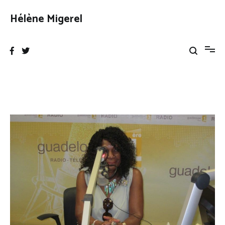
Aller
au
Hélène Migerel
contenu