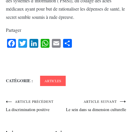
des systèmes d’information ( PMSI), du codage des actes
médicaux ayant pour but de rationaliser les dépenses de santé, le
secret semble soumis à rude épreuve.
Partager
Facebook
Twitter
LinkedIn
WhatsApp
Email
Partager
CATÉGORIE :
ARTICLES
Navigation
ARTICLE PRÉCÉDENT
ARTICLE SUIVANT
La discrimination positive
Le sein dans sa dimension culturelle
de
l’article