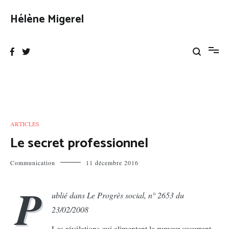
Aller
au
Hélène Migerel
contenu
ARTICLES
Le secret professionnel
Communication
11 décembre 2016
P
ublié dans Le Progrès social, n° 2653 du
23/02/2008
Les révélations qui alimentent la rumeur susurrent