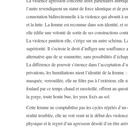
La violence agression concerne deux partenaires imbriqu
l’autre revendiquent un statut de force identique et de p
connotation bidirectionnelle à la violence qui aboutit à 
et la lutte. La femme est reconnue dans son identité, et s
elle édifie une volonté de sortir de ses constructions cont
La violence punition elle, s’érige sur un autre schéma. La
supériorité. Il s’octroie le droit d’infliger une souffrance
alternative que de se soumettre, sans possibilités d’échap
La différence de pouvoir s’énonce dans l’acceptation d’un
privations, les humiliations nient l’identité de la femme : 
masquée, verrouillée, elle ne filtre pas à l’extérieur, ell
foulard par ce temps chaud et ensoleillé, offrent au ques
la gorge, toute honte bue, les yeux fixés au sol.
Cette femme ne comptabilise pas les cycles répétés d’un 
réalité troublée, elle ne voit venir ni le début des viole
physique et le regret d’un agresseur désolé d’en être arri