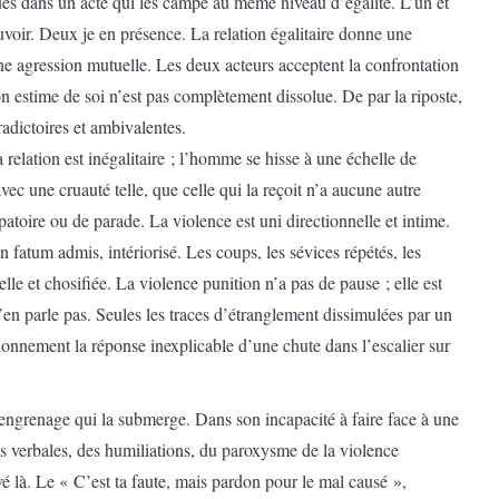
és dans un acte qui les campe au même niveau d’égalité. L’un et
ouvoir. Deux je en présence. La relation égalitaire donne une
une agression mutuelle. Les deux acteurs acceptent la confrontation
on estime de soi n’est pas complètement dissolue. De par la riposte,
radictoires et ambivalentes.
 relation est inégalitaire ; l’homme se hisse à une échelle de
 avec une cruauté telle, que celle qui la reçoit n’a aucune autre
patoire ou de parade. La violence est uni directionnelle et intime.
 fatum admis, intériorisé. Les coups, les sévices répétés, les
elle et chosifiée. La violence punition n’a pas de pause ; elle est
e n’en parle pas. Seules les traces d’étranglement dissimulées par un
tionnement la réponse inexplicable d’une chute dans l’escalier sur
engrenage qui la submerge. Dans son incapacité à faire face à une
nces verbales, des humiliations, du paroxysme de la violence
vé là. Le « C’est ta faute, mais pardon pour le mal causé »,