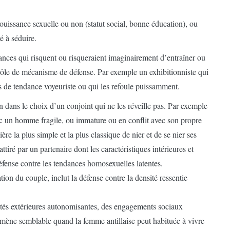
jouissance sexuelle ou non (statut social, bonne éducation), ou
é à séduire.
ces qui risquent ou risqueraient imaginairement d’entraîner ou
n rôle de mécanisme de défense. Par exemple un exhibitionniste qui
as de tendance voyeuriste ou qui les refoule puissamment.
n dans le choix d’un conjoint qui ne les réveille pas. Par exemple
ec un homme fragile, ou immature ou en conflit avec son propre
e la plus simple et la plus classique de nier et de se nier ses
ttiré par un partenaire dont les caractéristiques intérieures et
éfense contre les tendances homosexuelles latentes.
tion du couple, inclut la défense contre la densité ressentie
ivités extérieures autonomisantes, des engagements sociaux
ène semblable quand la femme antillaise peut habituée à vivre