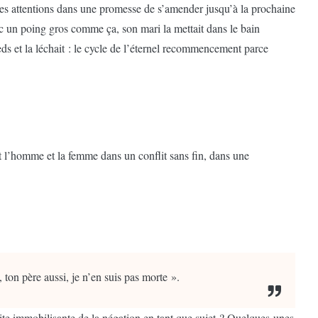
tites attentions dans une promesse de s’amender jusqu’à la prochaine
c un poing gros comme ça, son mari la mettait dans le bain
ieds et la léchait : le cycle de l’éternel recommencement parce
 l’homme et la femme dans un conflit sans fin, dans une
 ton père aussi, je n’en suis pas morte ».
uite immobilisante de la négation en tant que sujet ? Quelques-unes