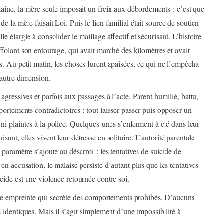
taine, la mère seule imposait un frein aux débordements : c’est que
de la mère faisait Loi. Puis le lien familial était source de soutien
ille élargie à consolider le maillage affectif et sécurisant. L’histoire
affolant son entourage, qui avait marché des kilomètres et avait
s. Au petit matin, les choses furent apaisées, ce qui ne l’empêcha
autre dimension.
gressives et parfois aux passages à l’acte. Parent humilié, battu,
portements contradictoires : tout laisser passer puis opposer un
, ni plaintes à la police. Quelques-unes s’enferment à clé dans leur
sant, elles vivent leur détresse en solitaire. L’autorité parentale
aramètre s’ajoute au désarroi : les tentatives de suicide de
en accusation, le malaise persiste d’autant plus que les tentatives
cide est une violence retournée contre soi.
une empreinte qui secrète des comportements prohibés. D’aucuns
 identiques. Mais il s’agit simplement d’une impossibilité à