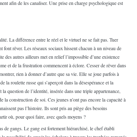
ent afin de les canaliser. Une prise en charge psychologique est
ité. La différence entre le réel et le virtuel ne se fait pas. Tuer
ment font rêver. Les réseaux sociaux hissent chacun à un niveau de
site des autres ailleurs met en relief l’impossible d’une existence
rtume et de la frustration commencent à éclore. Cesser de rêver dans
 montrer, rien à donner d’autre que sa vie. Elle se joue parfois à
 la roulette russe qui s’aperçoit dans la désespérance et la
ît la question de l’identité, insérée dans une triple appartenance,
de la construction de soi. Ces jeunes n’ont pas encore la capacité à
aissent pas l’histoire. Ils sont pris au piège des besoins
. Partir où, pour quoi faire, avec quels moyens ?
 de gangs. Le gang est fortement hiérarchisé, le chef établi
 la possibilité de gravir les échelons à travers les trophées ramenés