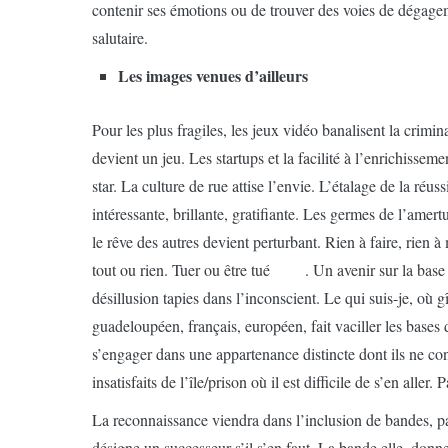
contenir ses émotions ou de trouver des voies de dégagem
salutaire.
Les images venues d’ailleurs
Pour les plus fragiles, les jeux vidéo banalisent la criminal
devient un jeu. Les startups et la facilité à l’enrichisse
star. La culture de rue attise l’envie. L’étalage de la réus
intéressante, brillante, gratifiante. Les germes de l’ame
le rêve des autres devient perturbant. Rien à faire, rien à
tout ou rien. Tuer ou être tué . Un avenir sur la base de
désillusion tapies dans l’inconscient. Le qui suis-je, où g
guadeloupéen, français, européen, fait vaciller les bases 
s’engager dans une appartenance distincte dont ils ne conn
insatisfaits de l’île/prison où il est difficile de s’en aller
La reconnaissance viendra dans l’inclusion de bandes, pas
désigne un successeur s’il s’en faut. La bande elle, donne