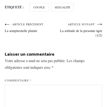
ÉTIQUETÉ :
COUPLE
SEXUALITÉ
Navigation
ARTICLE PRÉCÉDENT
ARTICLE SUIVANT
La sempiternelle plainte
La solitude de la personne âgée
de
(1/2)
l’article
Laisser un commentaire
Votre adresse e-mail ne sera pas publiée.
Les champs
obligatoires sont indiqués avec
*
COMMENTAIRE
*