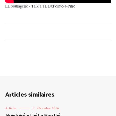
La Soulagerie - Talk à TEDxPointe-à-Pitre
Articles similaires
Articles
11 décembre 2016
Mowfoisé et bêt a Man Ibê