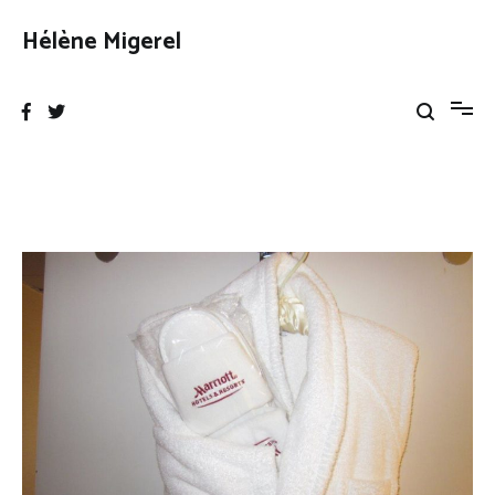
Aller
au
Hélène Migerel
contenu