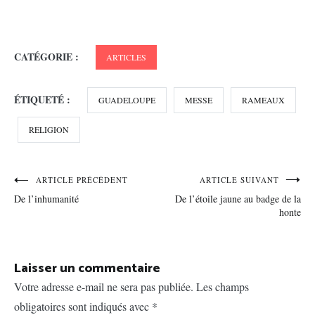
CATÉGORIE :
ARTICLES
ÉTIQUETÉ :
GUADELOUPE
MESSE
RAMEAUX
RELIGION
Navigation
ARTICLE PRÉCÉDENT
ARTICLE SUIVANT
De l’inhumanité
De l’étoile jaune au badge de la
de
honte
l’article
Laisser un commentaire
Votre adresse e-mail ne sera pas publiée.
Les champs
obligatoires sont indiqués avec
*