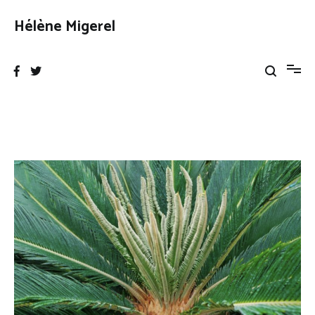
Aller
au
Hélène Migerel
contenu