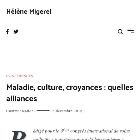
Aller
au
Hélène Migerel
contenu
CONFÉRENCES
Maladie, culture, croyances : quelles
alliances
Communication
3 décembre 2016
R
ème
édigé pour le 3
congrès international de soins
palliatifs : « partager par-delà les frontières ».