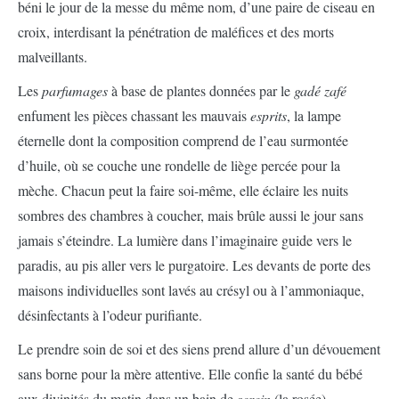
béni le jour de la messe du même nom, d’une paire de ciseau en
croix, interdisant la pénétration de maléfices et des morts
malveillants.
Les
parfumages
à base de plantes données par le
gadé zafé
enfument les pièces chassant les mauvais
esprits
, la lampe
éternelle dont la composition comprend de l’eau surmontée
d’huile, où se couche une rondelle de liège percée pour la
mèche. Chacun peut la faire soi-même, elle éclaire les nuits
sombres des chambres à coucher, mais brûle aussi le jour sans
jamais s’éteindre. La lumière dans l’imaginaire guide vers le
paradis, au pis aller vers le purgatoire. Les devants de porte des
maisons individuelles sont lavés au crésyl ou à l’ammoniaque,
désinfectants à l’odeur purifiante.
Le prendre soin de soi et des siens prend allure d’un dévouement
sans borne pour la mère attentive. Elle confie la santé du bébé
aux divinités du matin dans un bain de
serein
(la rosée),