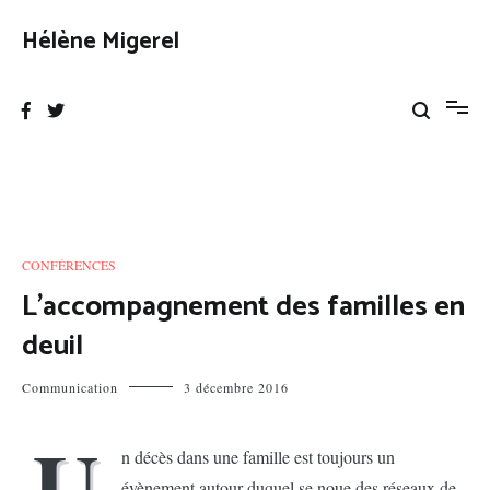
Aller
au
Hélène Migerel
contenu
CONFÉRENCES
L’accompagnement des familles en
deuil
Communication
3 décembre 2016
U
n décès dans une famille est toujours un
évènement autour duquel se noue des réseaux de