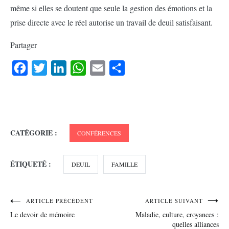
même si elles se doutent que seule la gestion des émotions et la
prise directe avec le réel autorise un travail de deuil satisfaisant.
Partager
Facebook
Twitter
LinkedIn
WhatsApp
Email
Partager
CATÉGORIE :
CONFÉRENCES
ÉTIQUETÉ :
DEUIL
FAMILLE
Navigation
ARTICLE PRÉCÉDENT
ARTICLE SUIVANT
Le devoir de mémoire
Maladie, culture, croyances :
de
quelles alliances