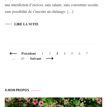
une interdiction d’exercer, sans salaire, sans couverture sociale,
sans possibilité de s’inscrire au chômage. […]
LIRE LA SUITE
Navigation
Page
Page
Page
Page
Page
Page
Page
Précédent
1
2
3
4
5
6
7
des
Page
…
43
Suivant
articles
A MON PROPOS