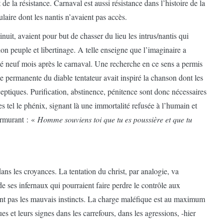
 de la résistance. Carnaval est aussi résistance dans l’histoire de la
laire dont les nantis n’avaient pas accès.
uit, avaient pour but de chasser du lieu les intrus/nantis qui
on peuple et libertinage. A telle enseigne que l’imaginaire a
té neuf mois après le carnaval. Une recherche en ce sens a permis
e permanente du diable tentateur avait inspiré la chanson dont les
ptiques. Purification, abstinence, pénitence sont donc nécessaires
es tel le phénix, signant là une immortalité refusée à l’humain et
murmurant : «
Homme souviens toi que tu es poussière et que tu
s les croyances. La tentation du christ, par analogie, va
de ses infernaux qui pourraient faire perdre le contrôle aux
ent pas les mauvais instincts. La charge maléfique est au maximum
s et leurs signes dans les carrefours, dans les agressions, -hier