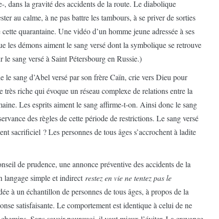
e-, dans la gravité des accidents de la route. Le diabolique
ester au calme, à ne pas battre les tambours, à se priver de sorties
de cette quarantaine. Une vidéo d’un homme jeune adressée à ses
que les démons aiment le sang versé dont la symbolique se retrouve
ur le sang versé à Saint Pétersbourg en Russie.)
le le sang d’Abel versé par son frère Caïn, crie vers Dieu pour
très riche qui évoque un réseau complexe de relations entre la
maine. Les esprits aiment le sang affirme-t-on. Ainsi donc le sang
servance des règles de cette période de restrictions. Le sang versé
ent sacrificiel ? Les personnes de tous âges s’accrochent à ladite
onseil de prudence, une annonce préventive des accidents de la
un langage simple et indirect
restez en vie ne tentez pas le
dée à un échantillon de personnes de tous âges, à propos de la
nse satisfaisante. Le comportement est identique à celui de ne
s chemins. Sans savoir pourquoi, il vaut mieux l’éviter. La croyance