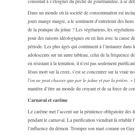
consistait à s’éloigner du péché de gourmandise, à se déta
Dans un monde où la société de consommation est incitatr
jours mange maigre, a le sentiment d’entretenir des liens f
de la pratique du jeûne ? Les végétariens, les végétalien
pour des raisons idéologiques ou en lien avec la cause de
période. Les plus âgés qui continuent à l’instaurer dans l
adolescents sur un autre tableau, celui de la fréquence des
en résistant à la tentation, il n’est pas seulement purifica
Jésus mort sur la croix, s’est se concentrer sur la vraie no
l’on ne peut chasser que par le jeûne et par la prière. »
E
manière d’être au monde du croyant et de sa force de co
Carnaval et carême
Le carême met l’accent sur la pénitence obligatoire des 
pendant le carnaval. La purification viendrait là rétablir 
l’influence du démon. Tromper son mari comme en Guyane