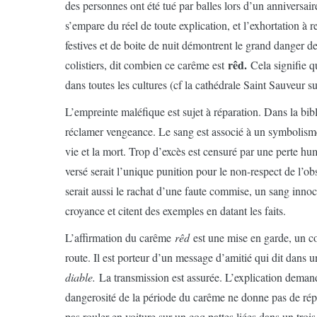
des personnes ont été tué par balles lors d’un anniversair
s’empare du réel de toute explication, et l’exhortation à r
festives et de boite de nuit démontrent le grand danger 
rêd.
colistiers, dit combien ce carême est
Cela signifie 
dans toutes les cultures (cf la cathédrale Saint Sauveur s
L’empreinte maléfique est sujet à réparation. Dans la bib
réclamer vengeance. Le sang est associé à un symbolisme 
vie et la mort. Trop d’excès est censuré par une perte hu
versé serait l’unique punition pour le non-respect de l’ob
serait aussi le rachat d’une faute commise, un sang innoc
croyance et citent des exemples en datant les faits.
L’affirmation du carême
rêd
est une mise en garde, un c
route. Il est porteur d’un message d’amitié qui dit dans 
diable.
La transmission est assurée. L’explication deman
dangerosité de la période du carême ne donne pas de répo
pas rouler en voiture sur un coq pattes liées dans un troi