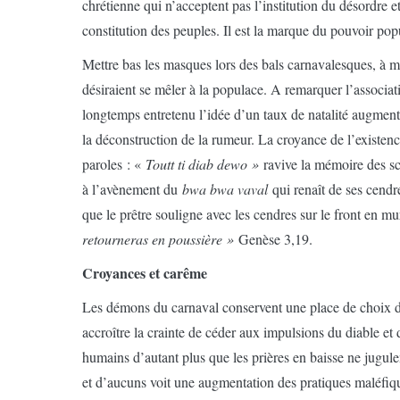
chrétienne qui n’acceptent pas l’institution du désordre et
constitution des peuples. Il est la marque du pouvoir popu
Mettre bas les masques lors des bals carnavalesques, à min
désiraient se mêler à la populace. A remarquer l’associati
longtemps entretenu l’idée d’un taux de natalité augmen
la déconstruction de la rumeur. La croyance de l’existenc
paroles : «
Toutt ti diab dewo »
ravive la mémoire des sce
à l’avènement du
bwa bwa vaval
qui renaît de ses cendr
que le prêtre souligne avec les cendres sur le front en 
retourneras en poussière »
Genèse 3,19.
Croyances et carême
Les démons du carnaval conservent une place de choix dan
accroître la crainte de céder aux impulsions du diable et 
humains d’autant plus que les prières en baisse ne jugul
et d’aucuns voit une augmentation des pratiques maléfique