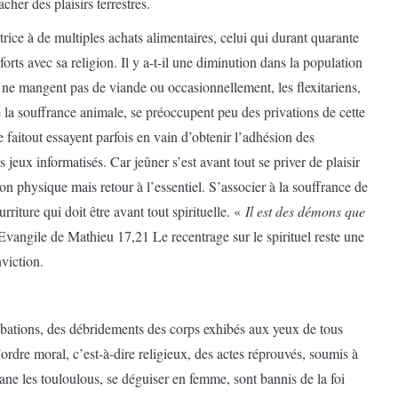
cher des plaisirs terrestres.
ice à de multiples achats alimentaires, celui qui durant quarante
orts avec sa religion. Il y a-t-il une diminution dans la population
s ne mangent pas de viande ou occasionnellement, les flexitariens,
 la souffrance animale, se préoccupent peu des privations de cette
e faitout essayent parfois en vain d’obtenir l’adhésion des
 jeux informatisés. Car jeûner s’est avant tout se priver de plaisir
tion physique mais retour à l’essentiel. S’associer à la souffrance de
urriture qui doit être avant tout spirituelle. «
Il est des démons que
vangile de Mathieu 17,21 Le recentrage sur le spirituel reste une
nviction.
libations, des débridements des corps exhibés aux yeux de tous
l’ordre moral, c’est-à-dire religieux, des actes réprouvés, soumis à
 les touloulous, se déguiser en femme, sont bannis de la foi