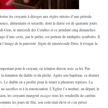
orise les croyants à déroger aux règles strictes d’une période
nence, alimentaire et sexuelle, dont la durée est de quarante jours.
-Gras, le mercredi des Cendres et ce pendant cinq dimanches.
çage d’une croix, par le prêtre, est porteur de multiples symboles. Il
 à l’image de la pauvreté. Signe de miséricorde Dieu, il évoque la
ortant pour le croyant, en relation directe avec sa foi. Par
s à la tentation du diable et du pêché. Après son baptême, ce dernier
s. Le diable en a profité pour le tenter à plusieurs reprises. La
au sacrifice et à la renonciation. L’Eglise l’a institué, au départ, le
nsion, les croyants mangent
maigre
tous les vendredis de carême.
ommée les jours de fête, son coût était élevé et s’en priver