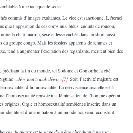
emblable à une tactique de secte.
chés commis d’images exaltantes. Le vice est sanctionné. L’éternel
ons que l’apparition de ces corps nus, bleus, enduits de roucou,
 noire la chair marron, sexe et fesse cachés dans un short aussi
s du groupe congo. Mais les fessiers apparents de femmes et
e, tend à augmenter l’excitation des regardants, méritent bien des
 prédisant la fin du monde, tel Sodome et Gomorrhe la cité
 biguine
vidé
«
tout ti diab déwo »
[7]
.
Soit, l’activité majeure est
térosexualité, d’homosexualité. La reviviscence sexuelle est à
 que l’homosexualité renvoie à la féminisation de l’homme opérant
es origines. Orgie et homosexualité semblent s’inscrire dans un
n-identité et d’une initiation à un monde nouveau reconstruit
herche du plaisir est le signe d’un être cherchant à nier sa