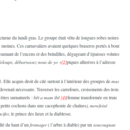
cturne du lundi gras. Le groupe était vêtu de longues robes noires
es moines. Ces carnavaliers avaient quelques braseros portés à bout
sumant de l’encens et des brindilles, dégageant d’épaisses volutes
deloupe, débarrassez nous de yo »
[2]
piques allusives à l’adresse
é. Elle acquis droit de cité surtout à l’intérieur des groupes de
mas
 devenait nécessaire. Traverser les carrefours, croisements des trois
 êtres surnaturels :
bêt a mam ibê
[4]
(
femme transformée en truie
des petits cochons dans une cacophonie de chaînes
), mowfoisé
ucifer,
le prince des lieux et la diablesse.
eillé du haut d’un
fromager
( l’arbre à diable) par un
soucougnan