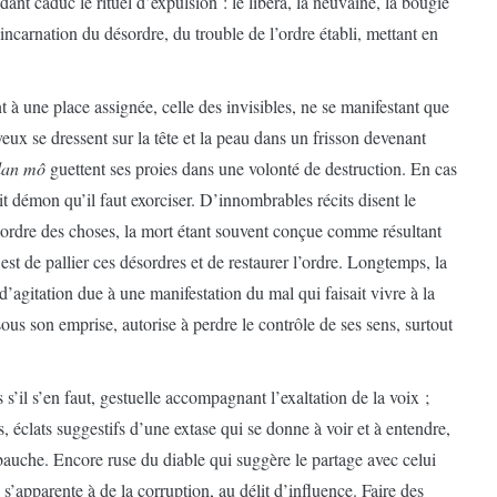
dant caduc le rituel d’expulsion : le libéra, la neuvaine, la bougie
l’incarnation du désordre, du trouble de l’ordre établi, mettant en
 à une place assignée, celle des invisibles, ne se manifestant que
eux se dressent sur la tête et la peau dans un frisson devenant
lan mô
guettent ses proies dans une volonté de destruction. En cas
it démon qu’il faut exorciser. D’innombrables récits disent le
l’ordre des choses, la mort étant souvent conçue comme résultant
 est de pallier ces désordres et de restaurer l’ordre. Longtemps, la
’agitation due à une manifestation du mal qui faisait vivre à la
us son emprise, autorise à perdre le contrôle de ses sens, surtout
s’il s’en faut, gestuelle accompagnant l’exaltation de la voix ;
, éclats suggestifs d’une extase qui se donne à voir et à entendre,
bauche. Encore ruse du diable qui suggère le partage avec celui
 s’apparente à de la corruption, au délit d’influence. Faire des