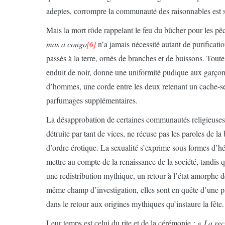
adeptes, corrompre la communauté des raisonnables est s
Mais la mort rôde rappelant le feu du bûcher pour les pê
mas a congo
[6]
n’a jamais nécessité autant de purificati
passés à la terre, ornés de branches et de buissons. Toute
enduit de noir, donne une uniformité pudique aux garçon
d’hommes, une corde entre les deux retenant un cache-sex
parfumages supplémentaires.
La désapprobation de certaines communautés religieuses,
détruite par tant de vices, ne récuse pas les paroles de la
d’ordre érotique. La sexualité s’exprime sous formes d’hé
mettre au compte de la renaissance de la société, tandis
une redistribution mythique, un retour à l’état amorphe d
même champ d’investigation, elles sont en quête d’une pa
dans le retour aux origines mythiques qu’instaure la fête.
Leur temps est celui du rite et de la cérémonie : «
La rec