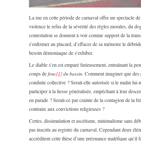
L
a rue en cette période de carnaval offre un spectacle d
violence le refus de la sévérité des règles morales, du d
contestation se donnent à voir comme support de la trans
s’enfermer au placard, d’effacer de sa mémoire le débri
besoin démoniaque de s’exhiber.
Le diable s’en est emparé furieusement, entraînant la pe
coups de
fouc
[1]
du bassin.
Comment imaginer que des pe
conduite collective ? Serait-elle autorisée si le malin lui
participer à la liesse généralisée, empêchant à leur desce
en parade ? Serait-ce par crainte de la contagion de la f
contraire aux convictions religieuses ?
Certes, dissimulation et ascétisme, minimalisme sans dé
pas inscrits au registre du carnaval. Cependant deux élé
accréditent cette thèse d’une prégnance maléfique qu’il fai