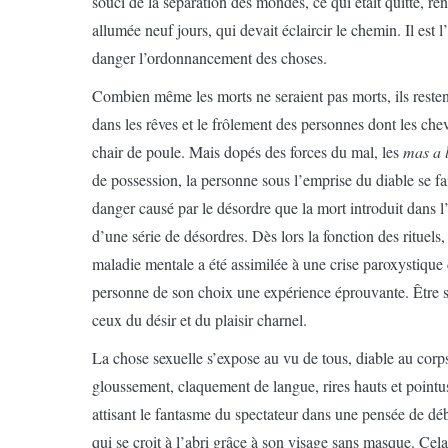
souci de la séparation des mondes, ce qui était quitté, ren
allumée neuf jours, qui devait éclaircir le chemin. Il est 
danger l’ordonnancement des choses.
Combien même les morts ne seraient pas morts, ils restent
dans les rêves et le frôlement des personnes dont les chev
chair de poule. Mais dopés des forces du mal, les
mas a 
de possession, la personne sous l’emprise du diable se fa
danger causé par le désordre que la mort introduit dans 
d’une série de désordres. Dès lors la fonction des rituels,
maladie mentale a été assimilée à une crise paroxystique d
personne de son choix une expérience éprouvante. Être so
ceux du désir et du plaisir charnel.
La chose sexuelle s’expose au vu de tous, diable au corps 
gloussement, claquement de langue, rires hauts et pointus
attisant le fantasme du spectateur dans une pensée de dé
qui se croit à l’abri grâce à son visage sans masque. Cela