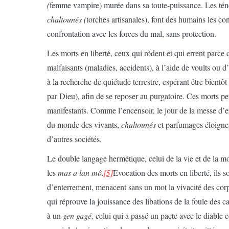
(
femme vampire) murée dans sa toute-puissance. Les tén
chaltounés (
torches artisanales), font des humains les c
confrontation avec les forces du mal, sans protection.
Les morts en liberté, ceux qui rôdent et qui errent parce 
malfaisants (maladies, accidents), à l’aide de voults ou d’
à la recherche de quiétude terrestre, espérant être bient
par Dieu), afin de se reposer au purgatoire. Ces morts p
manifestants. Comme l’encensoir, le jour de la messe d’
du monde des vivants,
chaltounés
et parfumages éloignent
d’autres sociétés.
Le double langage hermétique, celui de la vie et de la mor
les
mas a lan mô.
[5]
Evocation des morts en liberté, ils s
d’enterrement, menacent sans un mot la vivacité des cor
qui réprouve la jouissance des libations de la foule des ca
à un
gen gagé,
celui qui a passé un pacte avec le diable c