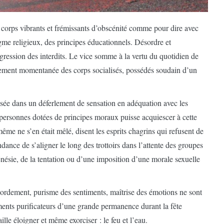
e corps vibrants et frémissants d’obscénité comme pour dire avec
ogme religieux, des principes éducationnels. Désordre et
gression des interdits. Le vice somme à la vertu du quotidien de
dement momentanée des corps socialisés, possédés soudain d’un
nsée dans un déferlement de sensation en adéquation avec les
rsonnes dotées de principes moraux puisse acquiescer à cette
-même ne s’en était mêlé, disent les esprits chagrins qui refusent de
ndance de s’aligner le long des trottoirs dans l’attente des groupes
rénésie, de la tentation ou d’une imposition d’une morale sexuelle
bordement, purisme des sentiments, maîtrise des émotions ne sont
ments purificateurs d’une grande permanence durant la fête
lle éloigner et même exorciser : le feu et l’eau.