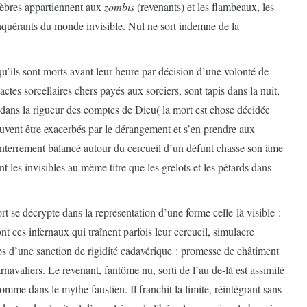
èbres appartiennent aux
zombis
(revenants) et les flambeaux, les
onquérants du monde invisible. Nul ne sort indemne de la
qu’ils sont morts avant leur heure par décision d’une volonté de
actes sorcellaires chers payés aux sorciers, sont tapis dans la nuit,
ôt dans la rigueur des comptes de Dieu( la mort est chose décidée
euvent être exacerbés par le dérangement et s’en prendre aux
enterrement balancé autour du cercueil d’un défunt chasse son âme
 les invisibles au même titre que les grelots et les pétards dans
t se décrypte dans la représentation d’une forme celle-là visible :
ont ces infernaux qui traînent parfois leur cercueil, simulacre
ps d’une sanction de rigidité cadavérique : promesse de châtiment
rnavaliers. Le revenant, fantôme nu, sorti de l’au de-là est assimilé
omme dans le mythe faustien. Il franchit la limite, réintégrant sans