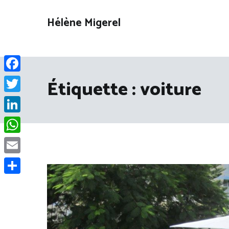
Aller
au
Hélène Migerel
contenu
Facebook
Étiquette :
voiture
Twitter
LinkedIn
WhatsApp
Email
Partager