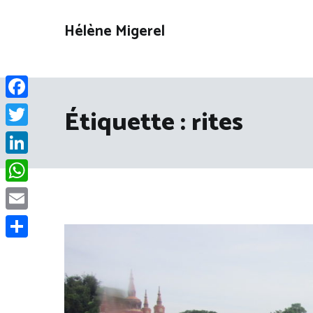
Aller
au
Hélène Migerel
contenu
Facebook
Étiquette :
rites
Twitter
LinkedIn
WhatsApp
Email
Partager