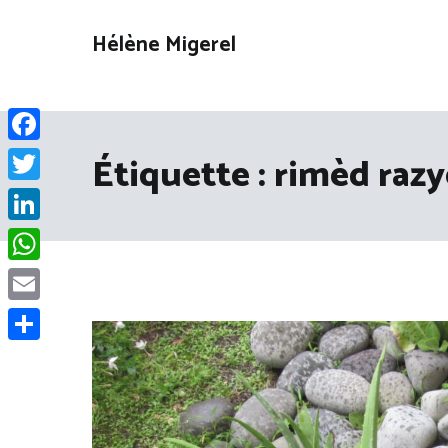
Aller
au
Hélène Migerel
contenu
Facebook
Étiquette :
rimèd razy
Twitter
LinkedIn
WhatsApp
Email
Partager