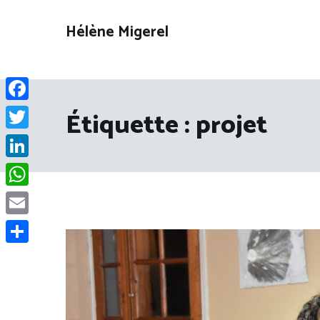
Aller
au
Hélène Migerel
contenu
Facebook
Étiquette :
projet
Twitter
LinkedIn
WhatsApp
Email
Partager