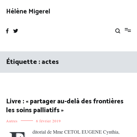
Aller
au
Hélène Migerel
contenu
Étiquette :
actes
Livre : « partager au-delà des frontières
les soins palliatifs »
Autres
6 février 2019
ditorial de Mme CETOL EUGENE Cynthia,