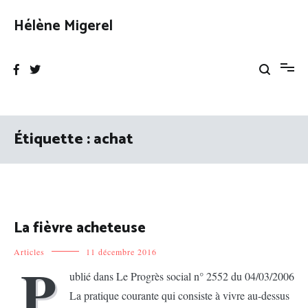
Aller
au
Hélène Migerel
contenu
Étiquette :
achat
La fièvre acheteuse
Articles
11 décembre 2016
P
ublié dans Le Progrès social n° 2552 du 04/03/2006
La pratique courante qui consiste à vivre au-dessus