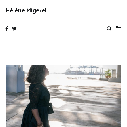
Aller
au
Hélène Migerel
contenu