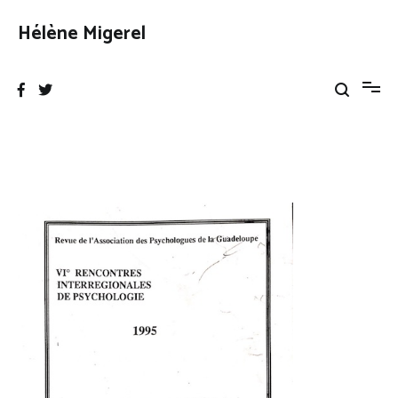
Aller
au
Hélène Migerel
contenu