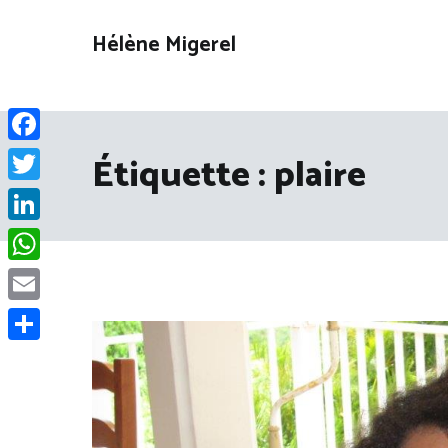
Aller
au
Hélène Migerel
contenu
Facebook
Étiquette :
plaire
Twitter
LinkedIn
WhatsApp
Email
Partager