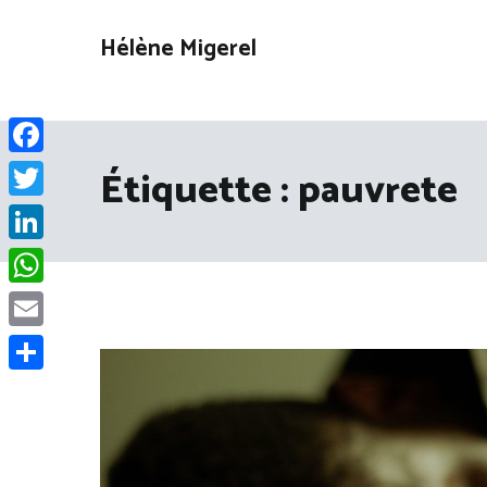
Aller
au
Hélène Migerel
contenu
Facebook
Étiquette :
pauvrete
Twitter
LinkedIn
WhatsApp
Email
Partager