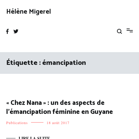
Aller
au
Hélène Migerel
contenu
Étiquette :
émancipation
« Chez Nana » : un des aspects de
l’émancipation féminine en Guyane
Publications
18 août 2017
LIRE LA SUITE