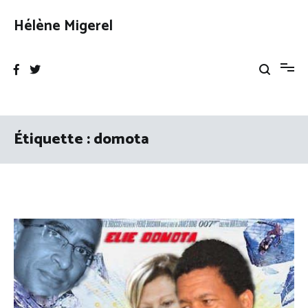
Aller
au
Hélène Migerel
contenu
Étiquette :
domota