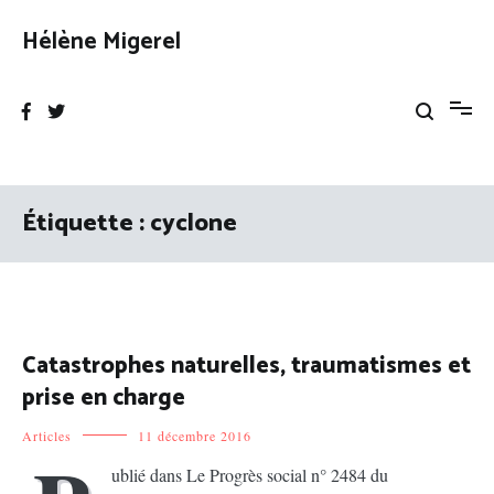
Aller
au
Hélène Migerel
contenu
Étiquette :
cyclone
Catastrophes naturelles, traumatismes et
prise en charge
Articles
11 décembre 2016
ublié dans Le Progrès social n° 2484 du